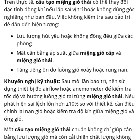
Trên thực tế,
cấu tạo miệng gió thải
có thể thay đổi
đặc tính dòng khí nếu lắp sai vị trí hoặc không đúng góc
nghiêng như ban đầu. Việc không kiểm tra sau bảo trì
dễ dẫn đến hiện tượng:
Lưu lượng hút yếu hoặc không đồng đều giữa các
phòng.
Mất cân bằng áp suất giữa
miệng gió cấp
và
miệng gió thải
.
Tăng tiếng ồn do luồng gió xoáy hoặc rung nan.
Khuyến nghị kỹ thuật:
Sau mỗi lần bảo trì, nên sử
dụng thiết bị đo airflow hoặc anemometer để kiểm tra
tốc độ và hướng luồng gió tại từng
miệng gió thải
. Nếu
phát hiện sai lệch lớn hơn ±10% so với thiết kế, cần điều
chỉnh lại nan gió hoặc kiểm tra độ kín giữa miệng gió và
ống gió.
Một
cấu tạo miệng gió thải
chuẩn không chỉ giúp cân
bằng lưu lượng gió mà còn cải thiện chất lượng không