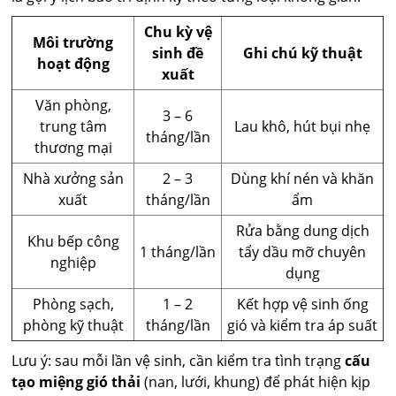
Chu kỳ vệ
Môi trường
sinh đề
Ghi chú kỹ thuật
hoạt động
xuất
Văn phòng,
3 – 6
trung tâm
Lau khô, hút bụi nhẹ
tháng/lần
thương mại
Nhà xưởng sản
2 – 3
Dùng khí nén và khăn
xuất
tháng/lần
ẩm
Rửa bằng dung dịch
Khu bếp công
1 tháng/lần
tẩy dầu mỡ chuyên
nghiệp
dụng
Phòng sạch,
1 – 2
Kết hợp vệ sinh ống
phòng kỹ thuật
tháng/lần
gió và kiểm tra áp suất
Lưu ý: sau mỗi lần vệ sinh, cần kiểm tra tình trạng
cấu
tạo miệng gió thải
(nan, lưới, khung) để phát hiện kịp