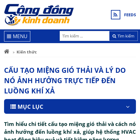
FEEDS
MENU
Tìm kiếm
Kiến thức
CẤU TẠO MIỆNG GIÓ THẢI VÀ LÝ DO
NÓ ẢNH HƯỞNG TRỰC TIẾP ĐẾN
LUỒNG KHÍ XẢ
MỤC LỤC
Tìm hiểu chi tiết cấu tạo miệng gió thải và cách nó
ảnh hưởng đến luồng khí xả, giúp hệ thống HVAC
hoạt động hiệu quả và tiết kiệm năng lượng.