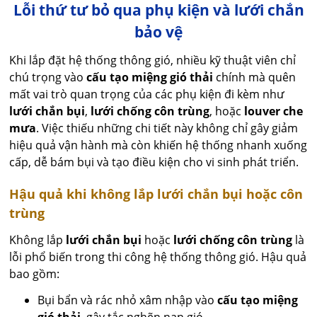
Lỗi thứ tư bỏ qua phụ kiện và lưới chắn
bảo vệ
Khi lắp đặt hệ thống thông gió, nhiều kỹ thuật viên chỉ
chú trọng vào
cấu tạo miệng gió thải
chính mà quên
mất vai trò quan trọng của các phụ kiện đi kèm như
lưới chắn bụi
,
lưới chống côn trùng
, hoặc
louver che
mưa
. Việc thiếu những chi tiết này không chỉ gây giảm
hiệu quả vận hành mà còn khiến hệ thống nhanh xuống
cấp, dễ bám bụi và tạo điều kiện cho vi sinh phát triển.
Hậu quả khi không lắp lưới chắn bụi hoặc côn
trùng
Không lắp
lưới chắn bụi
hoặc
lưới chống côn trùng
là
lỗi phổ biến trong thi công hệ thống thông gió. Hậu quả
bao gồm:
Bụi bẩn và rác nhỏ xâm nhập vào
cấu tạo miệng
gió thải
, gây tắc nghẽn nan gió.