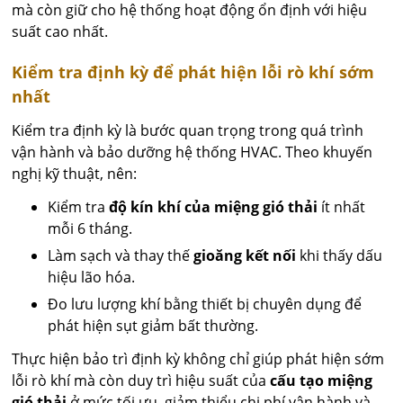
mà còn giữ cho hệ thống hoạt động ổn định với hiệu
suất cao nhất.
Kiểm tra định kỳ để phát hiện lỗi rò khí sớm
nhất
Kiểm tra định kỳ là bước quan trọng trong quá trình
vận hành và bảo dưỡng hệ thống HVAC. Theo khuyến
nghị kỹ thuật, nên:
Kiểm tra
độ kín khí của miệng gió thải
ít nhất
mỗi 6 tháng.
Làm sạch và thay thế
gioăng kết nối
khi thấy dấu
hiệu lão hóa.
Đo lưu lượng khí bằng thiết bị chuyên dụng để
phát hiện sụt giảm bất thường.
Thực hiện bảo trì định kỳ không chỉ giúp phát hiện sớm
lỗi rò khí mà còn duy trì hiệu suất của
cấu tạo miệng
gió thải
ở mức tối ưu, giảm thiểu chi phí vận hành và