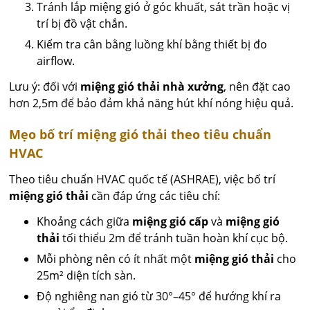
Tránh lắp miệng gió ở góc khuất, sát trần hoặc vị
trí bị đồ vật chắn.
Kiểm tra cân bằng luồng khí bằng thiết bị đo
airflow.
Lưu ý: đối với
miệng gió thải nhà xưởng
, nên đặt cao
hơn 2,5m để bảo đảm khả năng hút khí nóng hiệu quả.
Mẹo bố trí miệng gió thải theo tiêu chuẩn
HVAC
Theo tiêu chuẩn HVAC quốc tế (ASHRAE), việc bố trí
miệng gió thải
cần đáp ứng các tiêu chí:
Khoảng cách giữa
miệng gió cấp
và
miệng gió
thải
tối thiểu 2m để tránh tuần hoàn khí cục bộ.
Mỗi phòng nên có ít nhất một
miệng gió thải
cho
25m² diện tích sàn.
Độ nghiêng nan gió từ 30°–45° để hướng khí ra