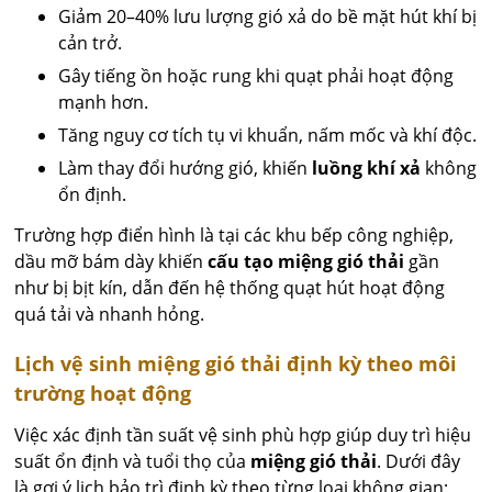
Giảm 20–40% lưu lượng gió xả do bề mặt hút khí bị
cản trở.
Gây tiếng ồn hoặc rung khi quạt phải hoạt động
mạnh hơn.
Tăng nguy cơ tích tụ vi khuẩn, nấm mốc và khí độc.
Làm thay đổi hướng gió, khiến
luồng khí xả
không
ổn định.
Trường hợp điển hình là tại các khu bếp công nghiệp,
dầu mỡ bám dày khiến
cấu tạo miệng gió thải
gần
như bị bịt kín, dẫn đến hệ thống quạt hút hoạt động
quá tải và nhanh hỏng.
Lịch vệ sinh miệng gió thải định kỳ theo môi
trường hoạt động
Việc xác định tần suất vệ sinh phù hợp giúp duy trì hiệu
suất ổn định và tuổi thọ của
miệng gió thải
. Dưới đây
là gợi ý lịch bảo trì định kỳ theo từng loại không gian: