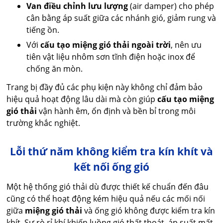
Van điều chỉnh lưu lượng
(air damper) cho phép
cân bằng áp suất giữa các nhánh gió, giảm rung và
tiếng ồn.
Với
cấu tạo miệng gió thải ngoài trời
, nên ưu
tiên vật liệu nhôm sơn tĩnh điện hoặc inox để
chống ăn mòn.
Trang bị đầy đủ các phụ kiện này không chỉ đảm bảo
hiệu quả hoạt động lâu dài mà còn giúp
cấu tạo miệng
gió thải
vận hành êm, ổn định và bền bỉ trong môi
trường khắc nghiệt.
Lỗi thứ năm không kiểm tra kín khít và
kết nối ống gió
Một hệ thống gió thải dù được thiết kế chuẩn đến đâu
cũng có thể hoạt động kém hiệu quả nếu các mối nối
giữa
miệng gió thải
và ống gió không được kiểm tra kín
khít. Sự rò rỉ khí khiến luồng gió thất thoát, áp suất mất