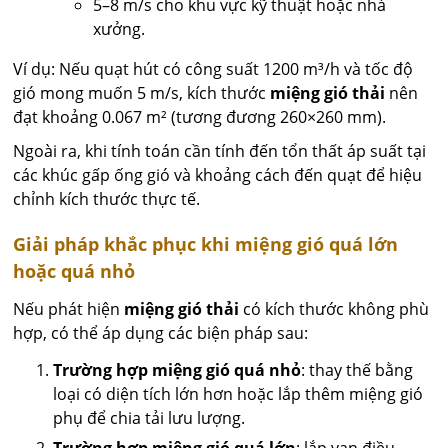
5–8 m/s cho khu vực kỹ thuật hoặc nhà
xưởng.
Ví dụ: Nếu quạt hút có công suất 1200 m³/h và tốc độ
gió mong muốn 5 m/s, kích thước
miệng gió thải
nên
đạt khoảng 0.067 m² (tương đương 260×260 mm).
Ngoài ra, khi tính toán cần tính đến tổn thất áp suất tại
các khúc gấp ống gió và khoảng cách đến quạt để hiệu
chỉnh kích thước thực tế.
Giải pháp khắc phục khi miệng gió quá lớn
hoặc quá nhỏ
Nếu phát hiện
miệng gió thải
có kích thước không phù
hợp, có thể áp dụng các biện pháp sau:
Trường hợp miệng gió quá nhỏ
: thay thế bằng
loại có diện tích lớn hơn hoặc lắp thêm miệng gió
phụ để chia tải lưu lượng.
Trường hợp miệng gió quá lớn
: lắp van điều